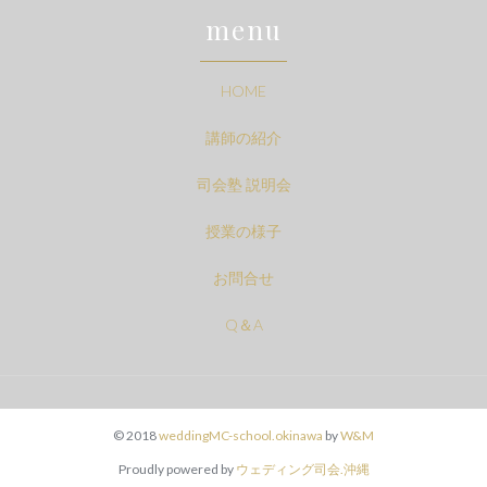
menu
HOME
講師の紹介
司会塾 説明会
授業の様子
お問合せ
Q＆A
© 2018
weddingMC-school.okinawa
by
W&M
Proudly powered by
ウェディング司会.沖縄