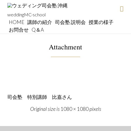
weddingMC-school
Skip
HOME
講師の紹介
司会塾 説明会
授業の様子
to
お問合せ
Q＆A
con
Attachment
司会塾 特別講師 比嘉さん
Original size is
pixels
1080 × 1080